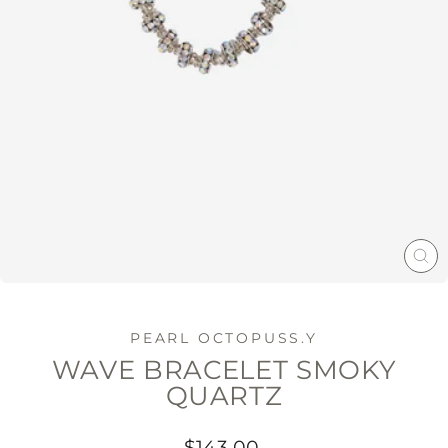
LU
(ES
PEARL OCTOPUSS.Y
WAVE BRACELET SMOKY
QUARTZ
Vanlig
$143.00