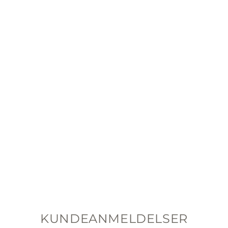
WAVE BRACELET
SMOKY QUARTZ
PEARL OCTOPUSS.Y
$143.00
Bare 1 igjen!
KUNDEANMELDELSER