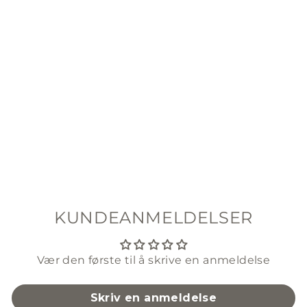
OCTOPUS RING GOLD
PEARL OCTOPUSS.Y
$303.00
Bare 2 igjen!
KUNDEANMELDELSER
Vær den første til å skrive en anmeldelse
Skriv en anmeldelse