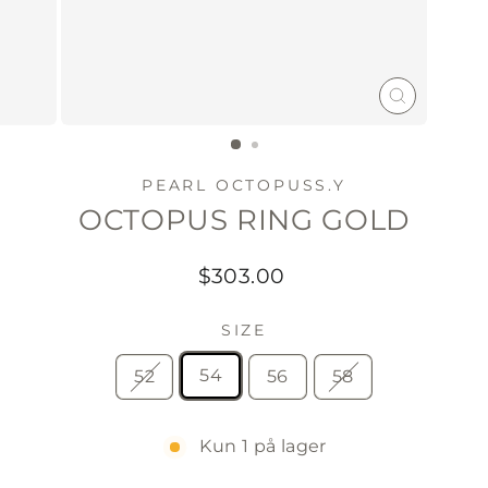
LUKK
(ESC)
PEARL OCTOPUSS.Y
OCTOPUS RING GOLD
Vanlig
$303.00
pris
SIZE
54
52
56
58
Kun 1 på lager